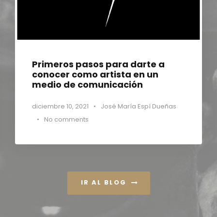
Primeros pasos para darte a
conocer como artista en un
medio de comunicación
diciembre 10, 2021
•
José María Espí Dueñas
•
No comments
IR AL BLOG