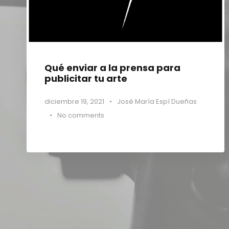
Qué enviar a la prensa para
publicitar tu arte
diciembre 19, 2021
•
José María Espí Dueñas
•
No comments