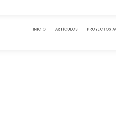
INICIO
ARTÍCULOS
PROYECTOS A
lio Right Large Th