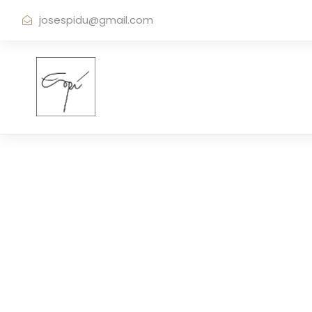
josespidu@gmail.com
Portfo