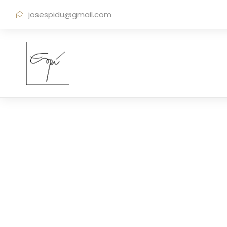
josespidu@gmail.com
Tea