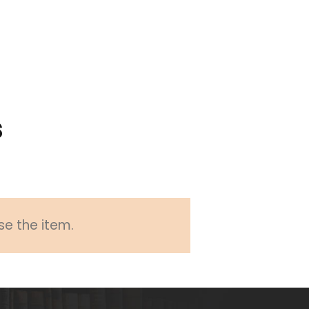
s
se the item.