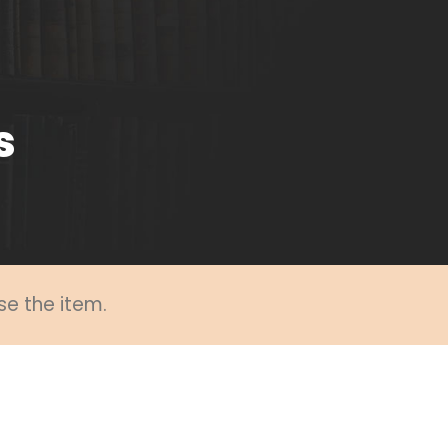
s
se the item.