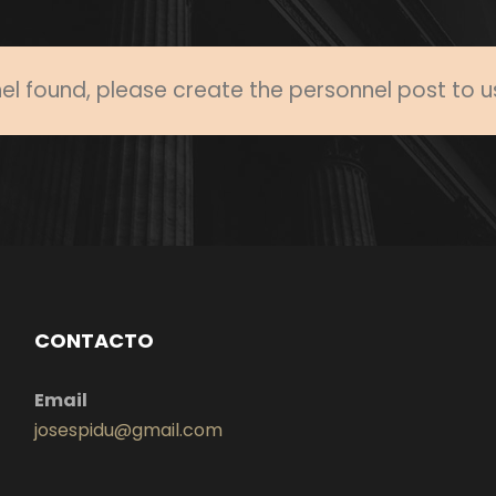
l found, please create the personnel post to u
CONTACTO
Email
josespidu@gmail.com