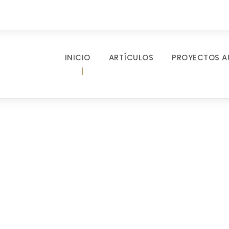
INICIO
ARTÍCULOS
PROYECTOS A
m / Thumbnail St