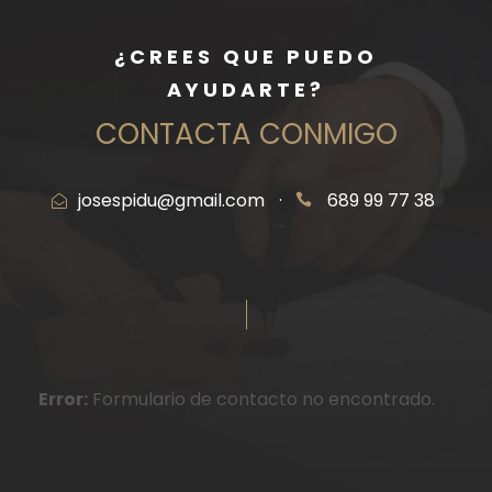
¿CREES QUE PUEDO
AYUDARTE?
CONTACTA CONMIGO
josespidu@gmail.com
·
689 99 77 38
Error:
Formulario de contacto no encontrado.