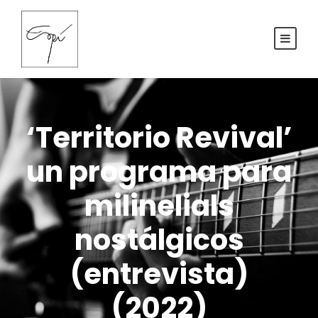
‘Territorio Revival’
un programa para
milinelials
nostálgicos
(entrevista)
(2022)